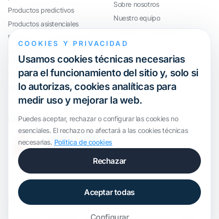
Sobre nosotros
Productos predictivos
Nuestro equipo
Productos asistenciales
Trabaja con nosotros
Productos de automatización
COOKIES Y PRIVACIDAD
AccouRate®: Software
Usamos cookies técnicas necesarias
financiero avanzado
para el funcionamiento del sitio y, solo si
ERP y control horario a medida
lo autorizas, cookies analíticas para
Webinar
medir uso y mejorar la web.
Certificación
Puedes aceptar, rechazar o configurar las cookies no
esenciales. El rechazo no afectará a las cookies técnicas
necesarias.
Política de cookies
Rechazar
Aceptar todas
Configurar