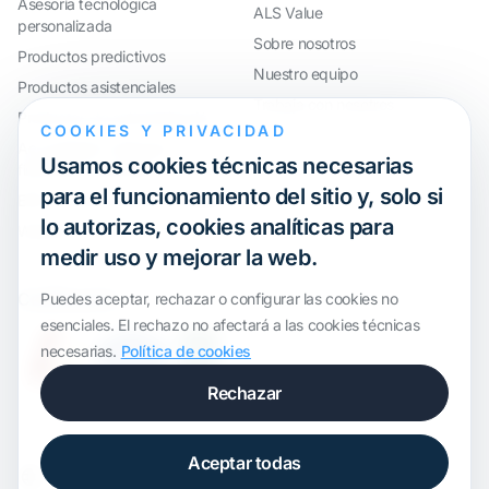
Asesoría tecnológica
ALS Value
personalizada
Sobre nosotros
Productos predictivos
Nuestro equipo
Productos asistenciales
Trabaja con nosotros
Productos de automatización
COOKIES Y PRIVACIDAD
AccouRate®: Software
Usamos cookies técnicas necesarias
financiero avanzado
para el funcionamiento del sitio y, solo si
ERP y control horario a medida
lo autorizas, cookies analíticas para
Webinar
medir uso y mejorar la web.
Certificación
Puedes aceptar, rechazar o configurar las cookies no
esenciales. El rechazo no afectará a las cookies técnicas
necesarias.
Política de cookies
Rechazar
Aceptar todas