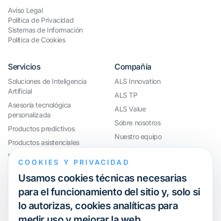
Aviso Legal
Política de Privacidad
Sistemas de Información
Política de Cookies
Servicios
Compañía
Soluciones de Inteligencia
ALS Innovation
Artificial
ALS TP
Asesoría tecnológica
ALS Value
personalizada
Sobre nosotros
Productos predictivos
Nuestro equipo
Productos asistenciales
Trabaja con nosotros
Productos de automatización
COOKIES Y PRIVACIDAD
AccouRate®: Software
Usamos cookies técnicas necesarias
financiero avanzado
para el funcionamiento del sitio y, solo si
ERP y control horario a medida
lo autorizas, cookies analíticas para
Webinar
medir uso y mejorar la web.